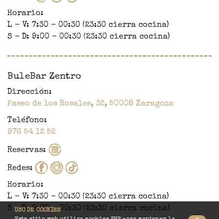
Horario:
L - V: 7:30 - 00:30 (23:30 cierra cocina)
S - D: 9:00 - 00:30 (23:30 cierra cocina)
BuleBar Zentro
Dirección:
Paseo de los Rosales, 32,
50008
Zaragoza
Teléfono:
976 54 12 52
Reservas:
Redes:
Horario:
L - V: 7:30 - 00:30 (23:30 cierra cocina)
S - D: 9:00 - 00:30 (23:30 cierra cocina)
USO DE COOKIES